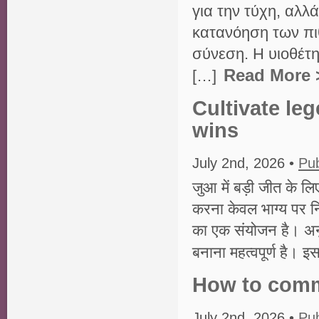
για την τύχη, αλ
κατανόηση των πιθ
σύνεση. Η υιοθέτ
Read More 
[…]
Cultivate le
wins
July 2nd, 2026 •
Pub
जुआ में बड़ी जीत के ल
करना केवल भाग्य पर नि
का एक संयोजन है। अनु
बनाना महत्वपूर्ण है। 
How to comma
July 2nd, 2026 •
Pub