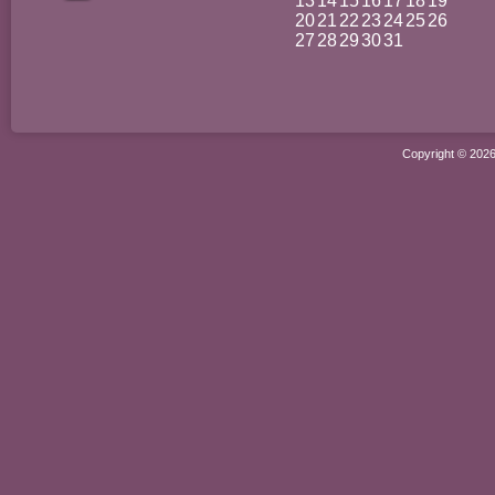
13
14
15
16
17
18
19
20
21
22
23
24
25
26
27
28
29
30
31
Copyright © 202