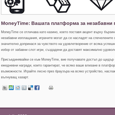
MoneyTime: Вашата платформа за незабавни 
MoneyTime се отличава като казино, което поставя акцент върху бързи
незабавни изплащания, играчите могат да се насладят на спечелените с
значително допринася за чувството на удовлетворение от всяка успешн
избор от забавни слот игри, създадени да доставят максимално удовол
Присъединявайки се към MoneyTime, вие получавате достъп до щедър 
ежедневни награди, които гарантират, че всяко ваше влизане в платфо
възможности. Играйте лесно през браузъра на всяко устройство, насла
вълнуващ хазарт.