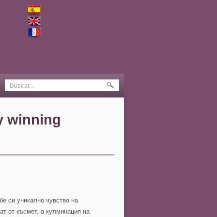
y winning
ебе си уникално чувство на
ат от късмет, а кулминация на