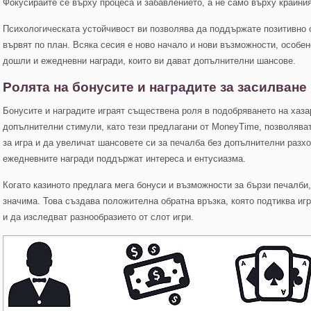
Фокусирайте се върху процеса и забавлението, а не само върху крайния
Психологическата устойчивост ви позволява да поддържате позитивно 
вървят по план. Всяка сесия е ново начало и нови възможности, особен
дошли и ежедневни награди, които ви дават допълнителни шансове.
Ролята на бонусите и наградите за засилване
Бонусите и наградите играят съществена роля в подобряването на хаза
допълнителни стимули, като тези предлагани от MoneyTime, позволяват
за игра и да увеличат шансовете си за печалба без допълнителни разх
ежедневните награди поддържат интереса и ентусиазма.
Когато казиното предлага мега бонуси и възможности за бързи печалби,
значима. Това създава положителна обратна връзка, която подтиква иг
и да изследват разнообразието от слот игри.