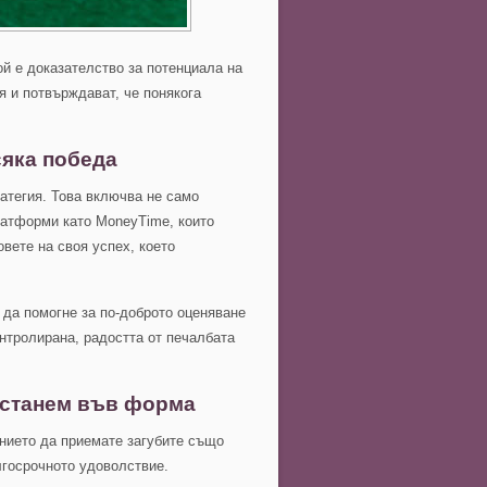
ой е доказателство за потенциала на
я и потвърждават, че понякога
сяка победа
ратегия. Това включва не само
платформи като MoneyTime, които
вете на своя успех, което
 да помогне за по-доброто оценяване
онтролирана, радостта от печалбата
 останем във форма
мението да приемате загубите също
лгосрочното удоволствие.