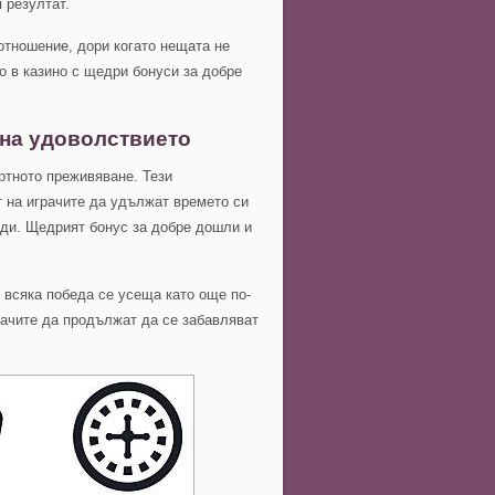
 резултат.
отношение, дори когато нещата не
о в казино с щедри бонуси за добре
 на удоволствието
ртното преживяване. Тези
 на играчите да удължат времето си
оди. Щедрият бонус за добре дошли и
 всяка победа се усеща като още по-
рачите да продължат да се забавляват