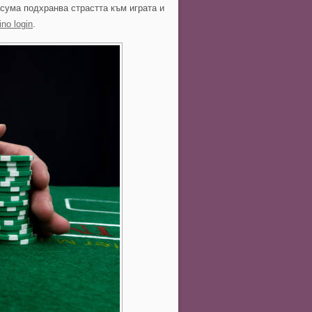
сума подхранва страстта към играта и
no login
.