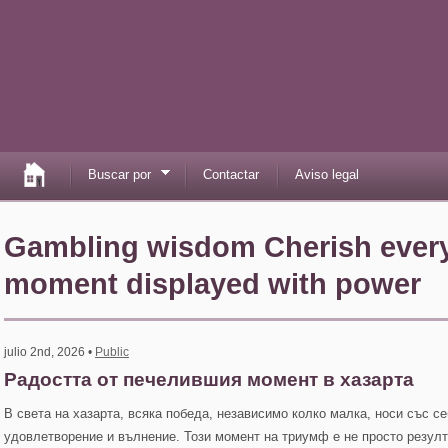
Buscar por
Contactar
Aviso legal
Gambling wisdom Cherish ever
moment displayed with power
julio 2nd, 2026 •
Public
Радостта от печелившия момент в хазарта
В света на хазарта, всяка победа, независимо колко малка, носи със с
удовлетворение и вълнение. Този момент на триумф е не просто резулт