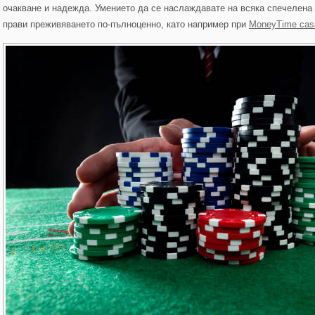
очакване и надежда. Умението да се наслаждавате на всяка спечелена 
прави преживяването по-пълноценно, като например при
MoneyTime casi