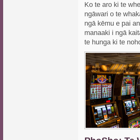
Ko te aro ki te wh
ngāwari o te whakat
ngā kēmu e pai ana
manaaki i ngā kait
te hunga ki te noh