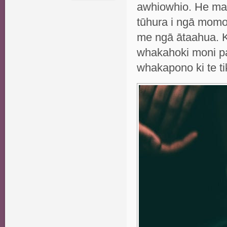
awhiowhio. He mah
tūhura i ngā momo
me ngā ātaahua. K
whakahoki moni pai
whakapono ki te ti