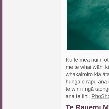
Ko te mea nui i r
me te whai wāhi ki
whakairoiro kia āta
hunga e rapu ana i
te wini i ngā taong
ana te tini.
PhoSho 
Te Rauemi M