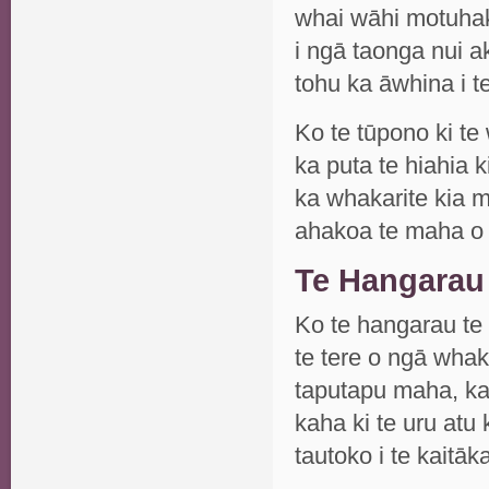
whai wāhi motuhake
i ngā taonga nui a
tohu ka āwhina i t
Ko te tūpono ki t
ka puta te hiahia k
ka whakarite kia m
ahakoa te maha o 
Te Hangarau
Ko te hangarau te
te tere o ngā whaka
taputapu maha, ka
kaha ki te uru atu
tautoko i te kaitāk