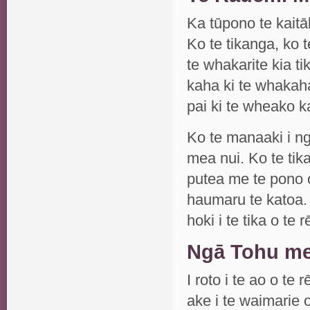
Ka tūpono te kaitā
Ko te tikanga, ko 
te whakarite kia ti
kaha ki te whakaha
pai ki te wheako k
Ko te manaaki i ng
mea nui. Ko te ti
putea me te pono 
haumaru te katoa. 
hoki i te tika o te r
Ngā Tohu me
I roto i te ao o t
ake i te waimarie 