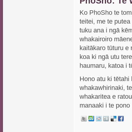
PhoSho: Te 
Ko PhoSho te tomo
teitei, me te putea
tuku ana i ngā kē
whakairoiro māen
kaitākaro tūturu e
koa ki ngā utu ter
haumaru, katoa i t
Hono atu ki tētahi
whakawhirinaki, t
whakaritea e rato
manaaki i te pono