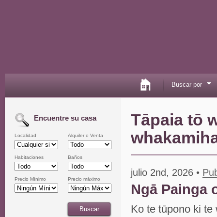
Buscar por
Tāpaia tō 
Encuentre su casa
whakamihar
Localidad
Alquiler o Venta
Habitaciones
Baños
julio 2nd, 2026 •
Pub
Precio Mínimo
Precio máximo
Ngā Painga 
Ko te tūpono ki te