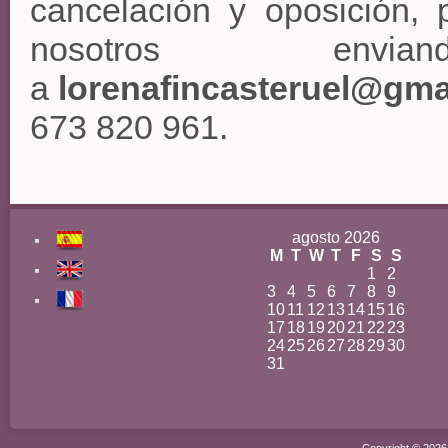
cancelación y oposición,
nosotros env
a
lorenafincasteruel@gma
673 820 961.
agosto 2026
M
T
W
T
F
S
S
1
2
3
4
5
6
7
8
9
10
11
12
13
14
15
16
17
18
19
20
21
22
23
24
25
26
27
28
29
30
31