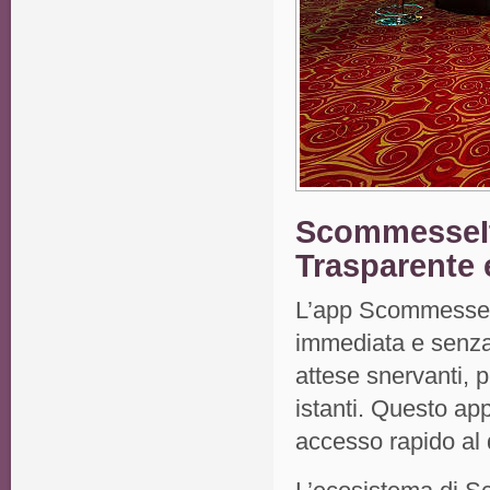
ScommesseIta
Trasparente 
L’app ScommesseIta
immediata e senza
attese snervanti, p
istanti. Questo app
accesso rapido al d