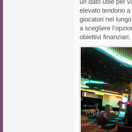
un dato utile per v
elevato tendono a 
giocatori nel lungo
a scegliere l’opzion
obiettivi finanziari.