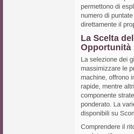
permettono di espl
numero di puntate 
direttamente il prop
La Scelta de
Opportunità
La selezione dei g
massimizzare le pr
machine, offrono in
rapide, mentre alt
componente strateg
ponderato. La vari
disponibili su Sc
Comprendere il rito