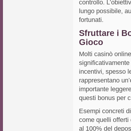
controllo. L’obietti
lungo possibile, a
fortunati.
Sfruttare i B
Gioco
Molti casinò onli
significativamente 
incentivi, spesso le
rappresentano un’o
importante leggere
questi bonus per c
Esempi concreti di
come quelli offert
al 100% del deposi