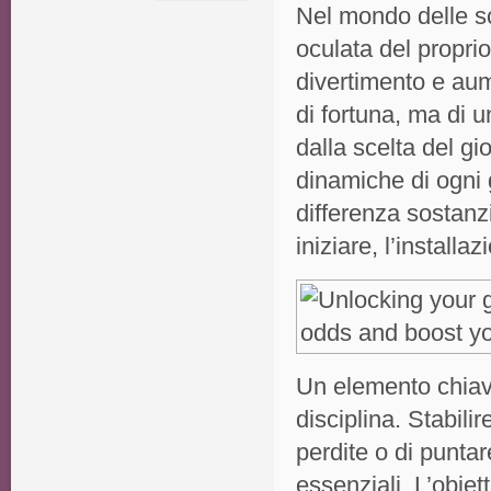
Nel mondo delle s
oculata del propri
divertimento e aume
di fortuna, ma di u
dalla scelta del g
dinamiche di ogni 
differenza sostanz
iniziare, l’installa
Un elemento chiave
disciplina. Stabilir
perdite o di punta
essenziali. L’obiet