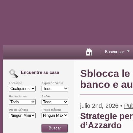
Buscar por
Sblocca le 
Encuentre su casa
banco e au
Localidad
Alquiler o Venta
Habitaciones
Baños
julio 2nd, 2026 •
Pub
Precio Mínimo
Precio máximo
Strategie pe
d’Azzardo