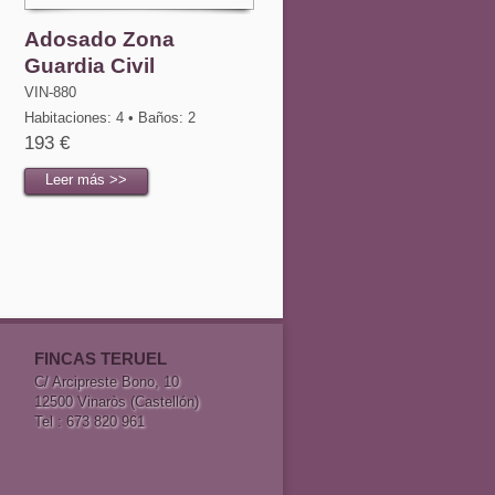
Adosado Zona
Guardia Civil
VIN-880
Habitaciones: 4 • Baños: 2
193 €
Leer más >>
FINCAS TERUEL
C/ Arcipreste Bono, 10
12500 Vinaròs (Castellón)
Tel : 673 820 961