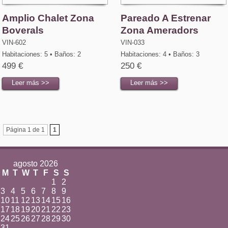
Amplio Chalet Zona
Pareado A Estrenar
Boverals
Zona Ameradors
VIN-602
VIN-033
Habitaciones: 5 • Baños: 2
Habitaciones: 4 • Baños: 3
499 €
250 €
Leer más >>
Leer más >>
Página 1 de 1
1
agosto 2026
M
T
W
T
F
S
S
1
2
3
4
5
6
7
8
9
10
11
12
13
14
15
16
17
18
19
20
21
22
23
24
25
26
27
28
29
30
31