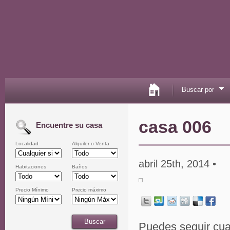
Buscar por
casa 006
Encuentre su casa
Localidad
Alquiler o Venta
abril 25th, 2014 •
Habitaciones
Baños
Precio Mínimo
Precio máximo
Puedes seguir cua