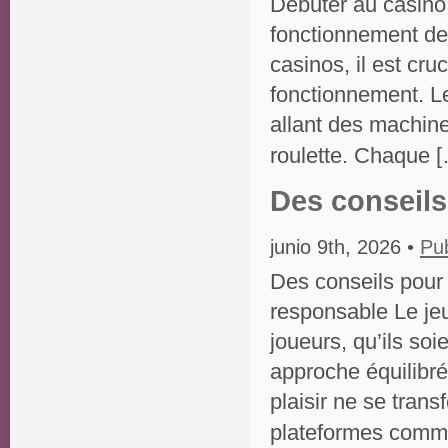
Débuter au casino
fonctionnement de
casinos, il est cru
fonctionnement. L
allant des machine
roulette. Chaque 
Des conseils
junio 9th, 2026 •
Pub
Des conseils pour
responsable Le jeu
joueurs, qu’ils soi
approche équilibré
plaisir ne se tran
plateformes comm