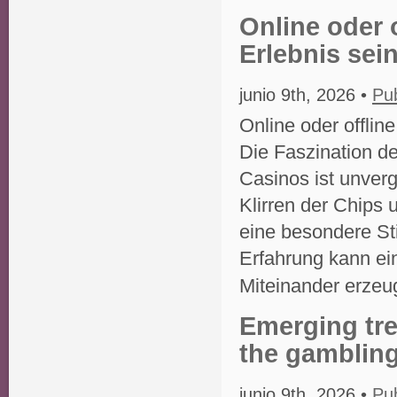
Online oder 
Erlebnis se
junio 9th, 2026 •
Pub
Online oder offli
Die Faszination de
Casinos ist unver
Klirren der Chips 
eine besondere St
Erfahrung kann ei
Miteinander erzeu
Emerging tre
the gambling
junio 9th, 2026 •
Pub