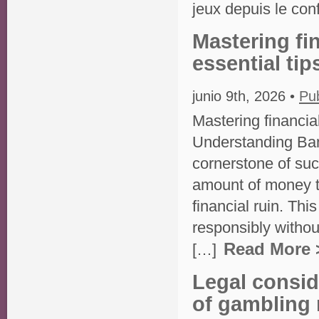
jeux depuis le con
Mastering fi
essential tip
junio 9th, 2026 •
Pub
Mastering financia
Understanding Ba
cornerstone of succ
amount of money th
financial ruin. Th
responsibly without
Read More 
[…]
Legal consid
of gambling 